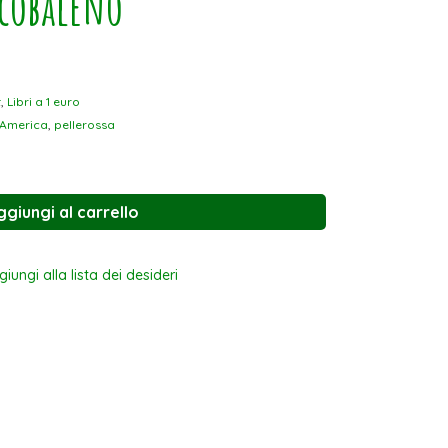
rcobaleno
t
,
Libri a 1 euro
d'America
,
pellerossa
ggiungi al carrello
iungi alla lista dei desideri