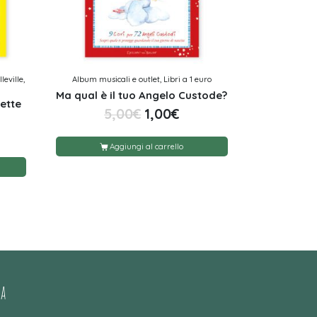
leville,
Album musicali e outlet, Libri a 1 euro
Ma qual è il tuo Angelo Custode?
pette
5,00
€
1,00
€
Aggiungi al carrello
ca