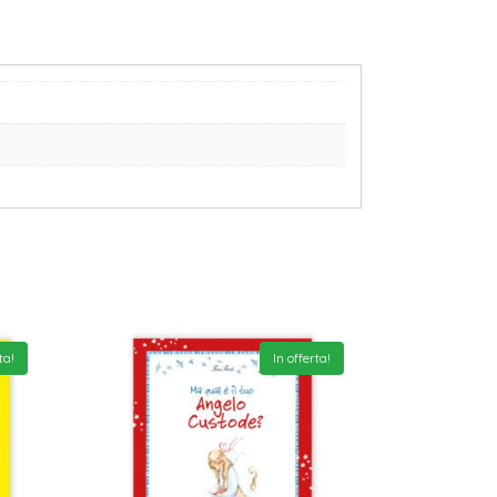
ta!
In offerta!