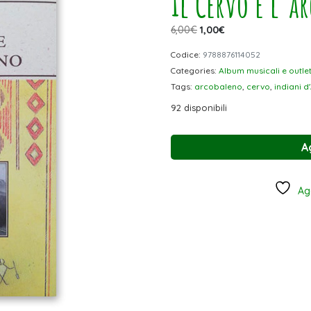
Il Cervo e l’a
6,00
€
1,00
€
Codice:
9788876114052
Categories:
Album musicali e outle
Tags:
arcobaleno
,
cervo
,
indiani 
92 disponibili
A
Agg