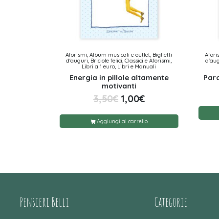
Aforismi, Album musicali e outlet, Biglietti
Afori
d'auguri, Briciole felici, Classici e Aforismi,
d'augu
Libri a 1 euro, Libri e Manuali
Energia in pillole altamente
Paro
motivanti
3,50
€
1,00
€
Aggiungi al carrello
Pensieri Belli
Categorie