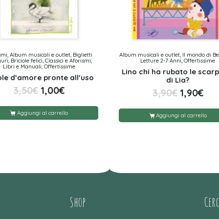
smi, Album musicali e outlet, Biglietti
Album musicali e outlet, Il mondo di Bel
ri, Briciole felici, Classici e Aforismi,
Letture 2-7 Anni, Offertissime
Libri e Manuali, Offertissime
Lino chi ha rubato le scar
le d’amore pronte all’uso
di Lia?
3,50
€
1,00
€
3,90
€
1,90
€
Aggiungi al carrello
Aggiungi al carrello
Shop
Cer