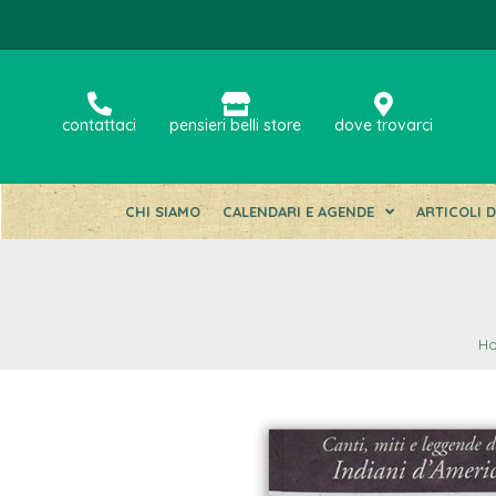
contattaci
pensieri belli store
dove trovarci
CHI SIAMO
CALENDARI E AGENDE
ARTICOLI 
H