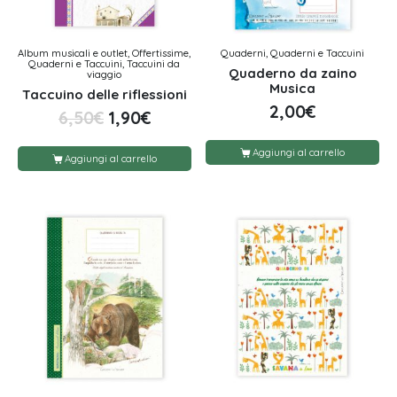
Album musicali e outlet, Offertissime,
Quaderni, Quaderni e Taccuini
Quaderni e Taccuini, Taccuini da
Quaderno da zaino
viaggio
Musica
Taccuino delle riflessioni
2,00
€
6,50
€
1,90
€
Aggiungi al carrello
Aggiungi al carrello