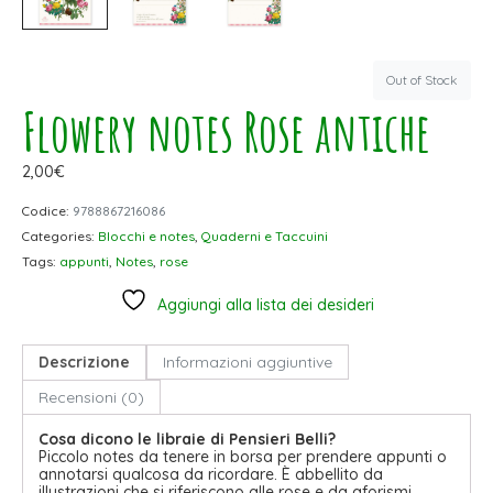
Out of Stock
Flowery notes Rose antiche
2,00
€
Codice:
9788867216086
Categories:
Blocchi e notes
,
Quaderni e Taccuini
Tags:
appunti
,
Notes
,
rose
Aggiungi alla lista dei desideri
Descrizione
Informazioni aggiuntive
Recensioni (0)
Cosa dicono le libraie di Pensieri Belli?
Piccolo notes da tenere in borsa per prendere appunti o
annotarsi qualcosa da ricordare. È abbellito da
illustrazioni che si riferiscono alle rose e da aforismi,