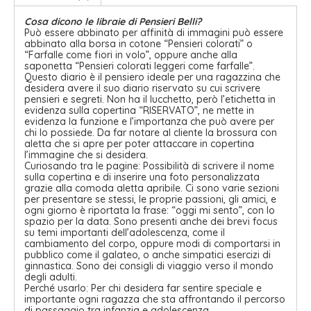
Cosa dicono le libraie di Pensieri Belli?
Può essere abbinato per affinità di immagini può essere
abbinato alla borsa in cotone “Pensieri colorati” o
“Farfalle come fiori in volo”, oppure anche alla
saponetta “Pensieri colorati leggeri come farfalle”.
Questo diario è il pensiero ideale per una ragazzina che
desidera avere il suo diario riservato su cui scrivere
pensieri e segreti. Non ha il lucchetto, però l’etichetta in
evidenza sulla copertina “RISERVATO”, ne mette in
evidenza la funzione e l’importanza che può avere per
chi lo possiede. Da far notare al cliente la brossura con
aletta che si apre per poter attaccare in copertina
l’immagine che si desidera.
Curiosando tra le pagine: Possibilità di scrivere il nome
sulla copertina e di inserire una foto personalizzata
grazie alla comoda aletta apribile. Ci sono varie sezioni
per presentare se stessi, le proprie passioni, gli amici, e
ogni giorno è riportata la frase: “oggi mi sento”, con lo
spazio per la data. Sono presenti anche dei brevi focus
su temi importanti dell’adolescenza, come il
cambiamento del corpo, oppure modi di comportarsi in
pubblico come il galateo, o anche simpatici esercizi di
ginnastica. Sono dei consigli di viaggio verso il mondo
degli adulti.
Perché usarlo: Per chi desidera far sentire speciale e
importante ogni ragazza che sta affrontando il percorso
di passaggio tra infanzia e adolescenza.