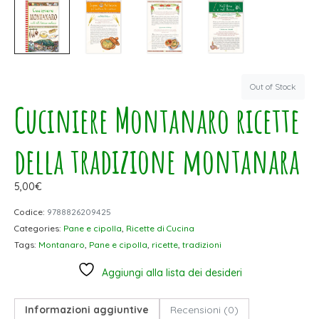
Out of Stock
Cuciniere Montanaro ricette
della tradizione montanara
5,00
€
Codice:
9788826209425
Categories:
Pane e cipolla
,
Ricette di Cucina
Tags:
Montanaro
,
Pane e cipolla
,
ricette
,
tradizioni
Aggiungi alla lista dei desideri
Informazioni aggiuntive
Recensioni (0)