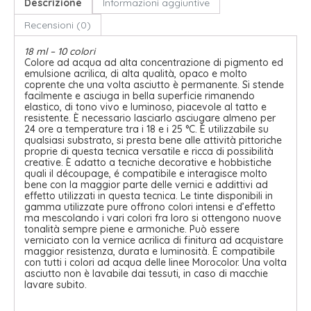
Descrizione
Informazioni aggiuntive
Recensioni (0)
18 ml – 10 colori
Colore ad acqua ad alta concentrazione di pigmento ed
emulsione acrilica, di alta qualità, opaco e molto
coprente che una volta asciutto è permanente. Si stende
facilmente e asciuga in bella superficie rimanendo
elastico, di tono vivo e luminoso, piacevole al tatto e
resistente. È necessario lasciarlo asciugare almeno per
24 ore a temperature tra i 18 e i 25 °C. È utilizzabile su
qualsiasi substrato, si presta bene alle attività pittoriche
proprie di questa tecnica versatile e ricca di possibilità
creative. È adatto a tecniche decorative e hobbistiche
quali il découpage, é compatibile e interagisce molto
bene con la maggior parte delle vernici e addittivi ad
effetto utilizzati in questa tecnica. Le tinte disponibili in
gamma utilizzate pure offrono colori intensi e d’effetto
ma mescolando i vari colori fra loro si ottengono nuove
tonalità sempre piene e armoniche. Può essere
verniciato con la vernice acrilica di finitura ad acquistare
maggior resistenza, durata e luminosità. È compatibile
con tutti i colori ad acqua delle linee Morocolor. Una volta
asciutto non è lavabile dai tessuti, in caso di macchie
lavare subito.