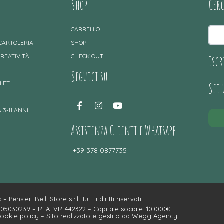
Shop
Cer
CARRELLO
 CARTOLERIA
SHOP
CREATIVITÀ
CHECK OUT
Iscr
Seguici su
TLET
Sei
 3-11 ANNI
Assistenza Clienti e Whatsapp
+39 378 0877735
– Pensieri Belli Store s.r.l. Tutti i diritti riservati
4705030239 – REA: VR-442322 – Capitale sociale: 10.000€
ookie policy
– Sito realizzato e gestito da
Wegg Agency