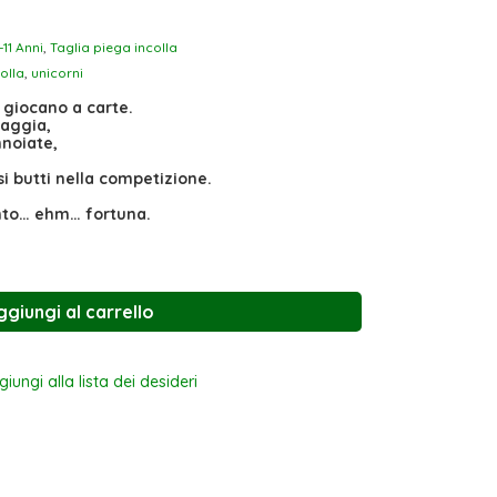
-11 Anni
,
Taglia piega incolla
olla
,
unicorni
 giocano a carte.
iaggia,
nnoiate,
si butti nella competizione.
nto… ehm… fortuna.
ggiungi al carrello
iungi alla lista dei desideri