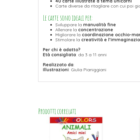
40 carte illustrate a tema unicorni
Carte diverse da ritagliare con cui poi g
Le carte sono ideali per:
Sviluppare la
manualità fine
Allenare la
concentrazione
Migliorare la
coordinazione occhio-ma
Stimolare la
creatività e l’immaginazi
Per chi è adatto?
Età consigliata
: da 3 a 11 anni
Realizzato da
:
Illustrazioni
: Giulia Pianiggiani
Prodotti correlati