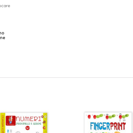
iocare
no
one