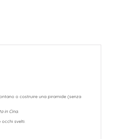
 lontano o costruire una piramide (senza
a in Cina.
 occhi svelti.