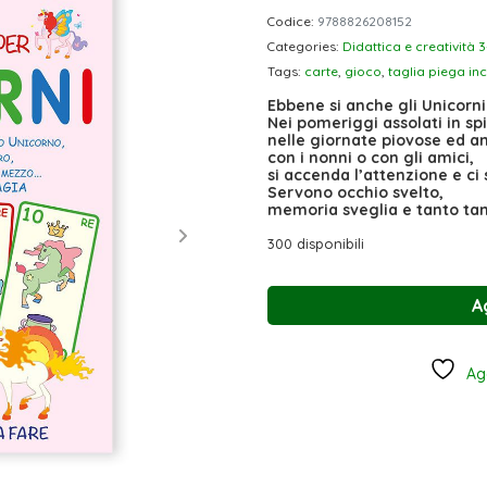
Codice:
9788826208152
Categories:
Didattica e creatività 3
Tags:
carte
,
gioco
,
taglia piega inc
Ebbene si anche gli Unicorni
Nei pomeriggi assolati in sp
nelle giornate piovose ed a
con i nonni o con gli amici,
si accenda l’attenzione e ci 
Servono occhio svelto,
memoria sveglia e tanto ta
300 disponibili
A
Agg