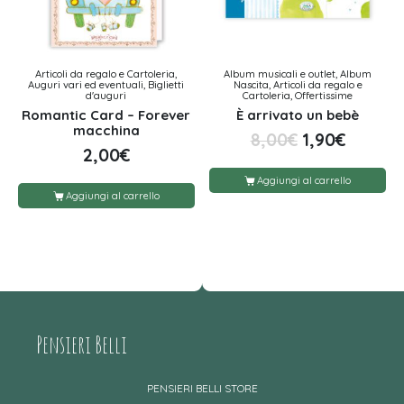
Articoli da regalo e Cartoleria,
Album musicali e outlet, Album
Auguri vari ed eventuali, Biglietti
Nascita, Articoli da regalo e
d'auguri
Cartoleria, Offertissime
Romantic Card – Forever
È arrivato un bebè
macchina
8,00
€
1,90
€
2,00
€
Aggiungi al carrello
Aggiungi al carrello
Pensieri Belli
PENSIERI BELLI STORE