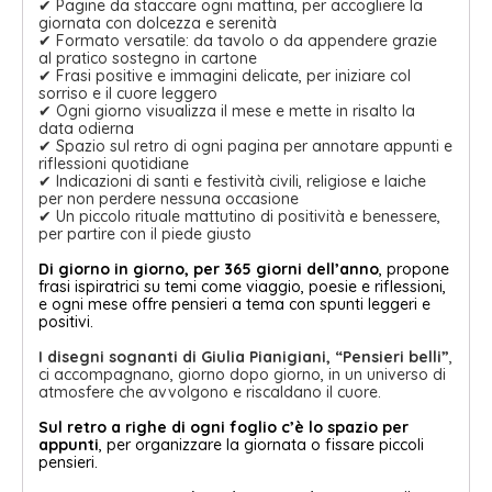
✔ Pagine da staccare ogni mattina, per accogliere la
giornata con dolcezza e serenità
✔ Formato versatile: da tavolo o da appendere grazie
al pratico sostegno in cartone
✔ Frasi positive e immagini delicate, per iniziare col
sorriso e il cuore leggero
✔ Ogni giorno visualizza il mese e mette in risalto la
data odierna
✔ Spazio sul retro di ogni pagina per annotare appunti e
riflessioni quotidiane
✔ Indicazioni di santi e festività civili, religiose e laiche
per non perdere nessuna occasione
✔ Un piccolo rituale mattutino di positività e benessere,
per partire con il piede giusto
Di giorno in giorno, per 365 giorni dell’anno
, propone
frasi ispiratrici su temi come viaggio, poesie e riflessioni,
e ogni mese offre pensieri a tema con spunti leggeri e
positivi.
I disegni sognanti di Giulia Pianigiani, “Pensieri belli”
,
ci accompagnano, giorno dopo giorno, in un universo di
atmosfere che avvolgono e riscaldano il cuore.
Sul retro a righe di ogni foglio
c’è lo spazio per
appunti
, per organizzare la giornata o fissare piccoli
pensieri.