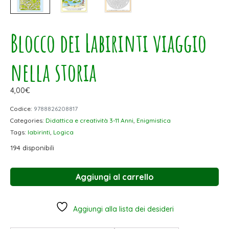
Blocco dei Labirinti viaggio
nella storia
4,00
€
Codice:
9788826208817
Categories:
Didattica e creatività 3-11 Anni
,
Enigmistica
Tags:
labirinti
,
Logica
194 disponibili
Aggiungi al carrello
Aggiungi alla lista dei desideri