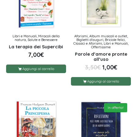
Libri e Manuali, Miracoli della
Aforismi, Album musicali e outlet,
natura, Salute e Benessere
Biglietti d'auguri, Briciole felici,
Classici e Aforismi, Libri e Manuali,
La terapia dei Supercibi
Offertissime
Parole d’amore pronte
7,00
€
all’uso
3,50
€
1,00
€
Aggiungi al carrello
Aggiungi al carrello
In offerta!