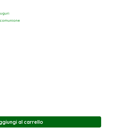
auguri
comunione
ggiungi al carrello