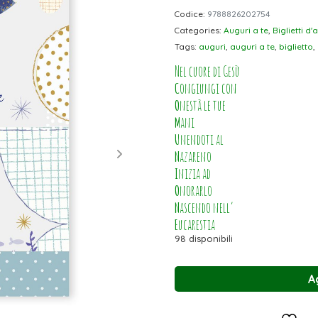
Codice:
9788826202754
Categories:
Auguri a te
,
Biglietti d'
Tags:
auguri
,
auguri a te
,
biglietto
,
Nel cuore di Gesù
C
ongiungi con
O
nestà le tue
M
ani
U
nendoti al
N
azareno
I
nizia ad
O
norarlo
N
ascendo nell’
E
ucarestia
98 disponibili
A