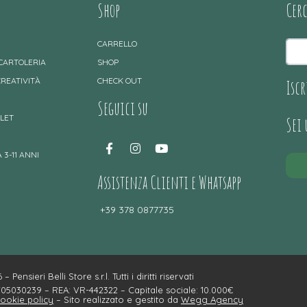
Shop
Cer
CARRELLO
 CARTOLERIA
SHOP
CREATIVITÀ
CHECK OUT
Iscr
Seguici su
TLET
Sei
 3-11 ANNI
Assistenza Clienti e Whatsapp
+39 378 0877735
– Pensieri Belli Store s.r.l. Tutti i diritti riservati
4705030239 – REA: VR-442322 – Capitale sociale: 10.000€
ookie policy
– Sito realizzato e gestito da
Wegg Agency