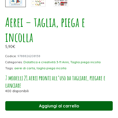
Aerei – taglia, piega e
incolla
5,90
€
Codice:
9788826208138
Categories:
Didattica e creatività 3-11 Anni
,
Taglia piega incolla
Tags:
aerei di carta
,
taglia piega incolla
7 modelli 21 aerei pronti all’uso da tagliare, piegare e
lanciare
400 disponibili
Aggiungi al carrello