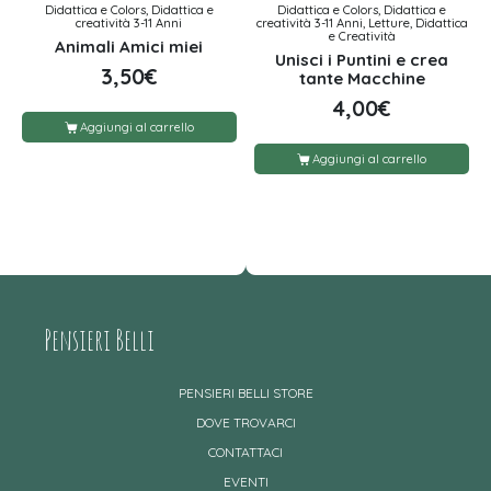
Didattica e Colors, Didattica e
Didattica e Colors, Didattica e
creatività 3-11 Anni
creatività 3-11 Anni, Letture, Didattica
e Creatività
Animali Amici miei
Unisci i Puntini e crea
3,50
€
tante Macchine
4,00
€
Aggiungi al carrello
Aggiungi al carrello
Pensieri Belli
PENSIERI BELLI STORE
DOVE TROVARCI
CONTATTACI
EVENTI