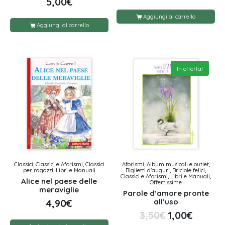
5,00
€
Aggiungi al carrello
Aggiungi al carrello
In offerta!
Classici, Classici e Aforismi, Classici
Aforismi, Album musicali e outlet,
per ragazzi, Libri e Manuali
Biglietti d'auguri, Briciole felici,
Classici e Aforismi, Libri e Manuali,
Alice nel paese delle
Offertissime
meraviglie
Parole d’amore pronte
all’uso
4,90
€
3,50
€
1,00
€