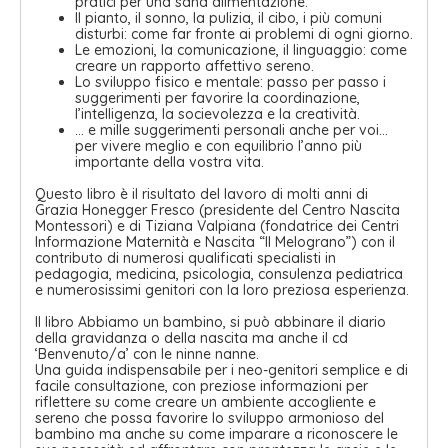
pratici per una sana alimentazione.
Il pianto, il sonno, la pulizia, il cibo, i più comuni
disturbi: come far fronte ai problemi di ogni giorno.
Le emozioni, la comunicazione, il linguaggio: come
creare un rapporto affettivo sereno.
Lo sviluppo fisico e mentale: passo per passo i
suggerimenti per favorire la coordinazione,
l’intelligenza, la socievolezza e la creatività.
… e mille suggerimenti personali anche per voi…
per vivere meglio e con equilibrio l’anno più
importante della vostra vita.
Questo libro è il risultato del lavoro di molti anni di
Grazia Honegger Fresco (presidente del Centro Nascita
Montessori) e di Tiziana Valpiana (fondatrice dei Centri
Informazione Maternità e Nascita “Il Melograno”) con il
contributo di numerosi qualificati specialisti in
pedagogia, medicina, psicologia, consulenza pediatrica
e numerosissimi genitori con la loro preziosa esperienza.
Il libro Abbiamo un bambino, si può abbinare il diario
della gravidanza o della nascita ma anche il cd
‘Benvenuto/a’ con le ninne nanne.
Una guida indispensabile per i neo-genitori semplice e di
facile consultazione, con preziose informazioni per
riflettere su come creare un ambiente accogliente e
sereno che possa favorire lo sviluppo armonioso del
bambino ma anche su come imparare a riconoscere le