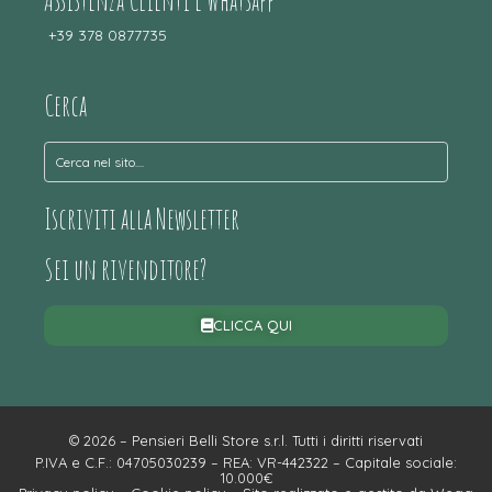
Assistenza Clienti e Whatsapp
+39 378 0877735
Cerca
Iscriviti alla Newsletter
Sei un rivenditore?
CLICCA QUI
© 2026 – Pensieri Belli Store s.r.l. Tutti i diritti riservati
P.IVA e C.F.: 04705030239 – REA: VR-442322 – Capitale sociale:
10.000€